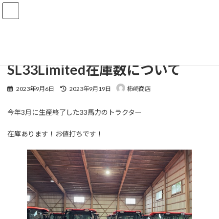
コ
ナ
ン
ビ
テ
ゲ
ン
ー
HOME
ブログ
お知らせ
SL33Limited在庫数について
ツ
シ
へ
ョ
ス
ン
SL33Limited在庫数について
キ
に
ッ
移
最
2023年9月6日
2023年9月19日
柿崎商店
プ
動
終
更
今年3月に生産終了した33馬力のトラクター
新
日
時
在庫あります！お値打ちです！
: