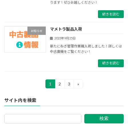
ります！ぜひお越しください！
続きを読む
マメトラ製品入荷
お知らせ
2023年9月25日
新たにねぎ管理作業機入荷しました！詳しくは
中古農機をご覧ください！
続きを読む
投
1
2
3
»
固
固
固
定
定
定
稿
ペ
ペ
ペ
サイト内を検索
ー
ー
ー
の
ジ
ジ
ジ
ペ
検索
ー