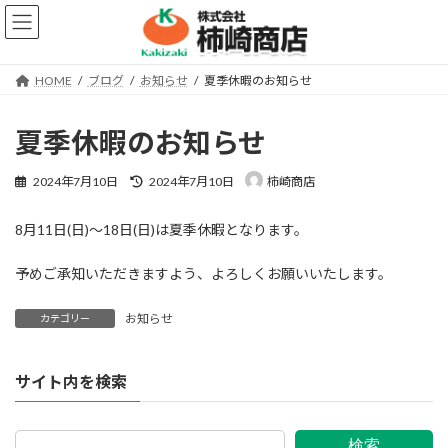
コ
ナ
ン
ビ
テ
ゲ
ン
ー
HOME
ブログ
お知らせ
夏季休暇のお知らせ
ツ
シ
へ
ョ
ス
ン
夏季休暇のお知らせ
キ
に
ッ
移
最
2024年7月10日
2024年7月10日
柿崎商店
プ
動
終
更
8月11日(日)～18日(日)は夏季休暇となります。
新
日
時
予めご承知いただきますよう、よろしくお願いいたします。
:
お知らせ
カテゴリー
サイト内を検索
検索