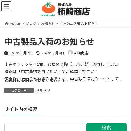
コ
ナ
ン
ビ
テ
ゲ
ン
ー
HOME
ブログ
お知らせ
中古製品入荷のお知らせ
ツ
シ
へ
ョ
ス
ン
中古製品入荷のお知らせ
キ
に
ッ
移
最
2023年3月2日
2023年3月8日
柿崎商店
プ
動
終
更
中古のトラクター1台、あぜぬり機（コバシ製）入荷しました。
新
詳細は「中古農機を買いたい」でご確認ください！
日
時
値上りが止まらない世の中ですが、中古もご検討の一つとして、
お気軽にお問い合わせください！
:
お知らせ
カテゴリー
サイト内を検索
検索