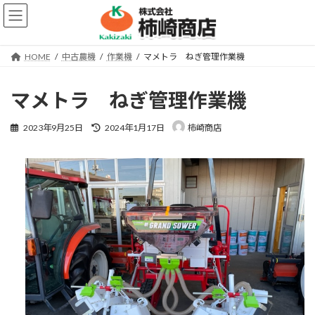
コ
ナ
ン
ビ
テ
ゲ
ン
ー
HOME
中古農機
作業機
マメトラ ねぎ管理作業機
ツ
シ
へ
ョ
ス
ン
マメトラ ねぎ管理作業機
キ
に
ッ
移
最
2023年9月25日
2024年1月17日
柿崎商店
プ
動
終
更
新
日
時
: