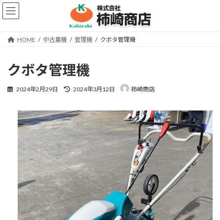
コ
ナ
ン
ビ
テ
ゲ
ン
ー
HOME
中古農機
管理機
クボタ管理機
ツ
シ
へ
ョ
ス
ン
クボタ管理機
キ
に
ッ
移
最
2024年2月29日
2024年3月12日
柿崎商店
プ
動
終
更
新
日
時
: