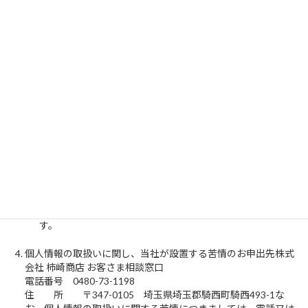
いて指定されているものですので、あらかじめご了承願い
ます。
利用目的の通知又は開示を求める際の手数料の額及び徴収
方法
利用目的の通知又は開示の求め1回毎に７００円 徴収方法
は、７００円分の郵便切手を請求書類に同封願います。 な
お、手数料が同封されていない場合又は手数料が不足して
いる場合で、当社が一定の期日までに不足額等をご郵送い
ただくようお願いさせていただき、その上で不足額等をご
郵送いただけない場合は、利用目的の通知又は開示の求め
がなかったものとして対応いたします。
開示等の求めに対するご通知
開示等の求めに対するお客さまへのご通知は、漏えい防止
に万全を期すために、開示等の求めをされるお客さまご本
人の公的証明書に記載の連絡先にご通知させていただきま
す。
個人情報の取扱いに関し、当社が設置する苦情のお申出先株式
会社 柿崎商店 お客さま相談窓口
電話番号 0480-73-1198
住 所 〒347-0105 埼玉県埼玉郡騎西町騎西493-1な