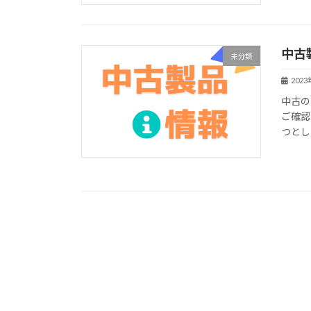
中古
未分類
202
中古の
ご確認
つとし