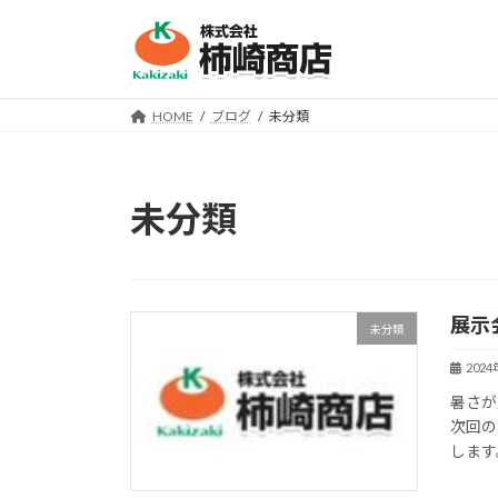
コ
ナ
ン
ビ
テ
ゲ
ン
ー
HOME
ブログ
未分類
ツ
シ
へ
ョ
ス
ン
キ
に
未分類
ッ
移
プ
動
展示
未分類
202
暑さが
次回の
します