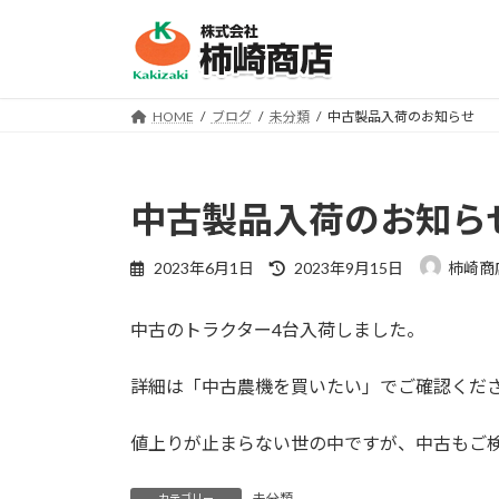
コ
ナ
ン
ビ
テ
ゲ
ン
ー
HOME
ブログ
未分類
中古製品入荷のお知らせ
ツ
シ
へ
ョ
ス
ン
キ
に
中古製品入荷のお知ら
ッ
移
プ
動
最
2023年6月1日
2023年9月15日
柿崎商
終
更
中古のトラクター4台入荷しました。
新
日
時
詳細は「中古農機を買いたい」でご確認くだ
:
値上りが止まらない世の中ですが、中古もご
未分類
カテゴリー